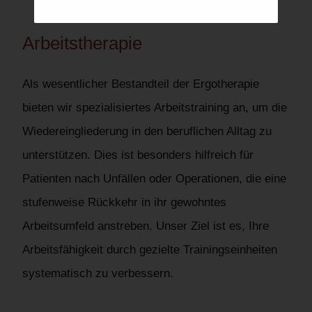
Arbeitstherapie
Als wesentlicher Bestandteil der Ergotherapie
bieten wir spezialisiertes Arbeitstraining an, um die
Wiedereingliederung in den beruflichen Alltag zu
unterstützen. Dies ist besonders hilfreich für
Patienten nach Unfällen oder Operationen, die eine
stufenweise Rückkehr in ihr gewohntes
Arbeitsumfeld anstreben. Unser Ziel ist es, Ihre
Arbeitsfähigkeit durch gezielte Trainingseinheiten
systematisch zu verbessern.