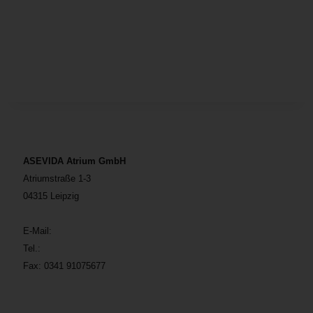
ASEVIDA Atrium GmbH
Atriumstraße 1-3
04315 Leipzig
E-Mail:
kontakt.asevidaatrium@apelos.de
Tel.:
0341 91075676
Fax: 0341 91075677