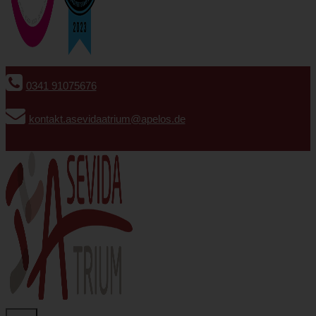
0341 91075676
kontakt.asevidaatrium@apelos.de