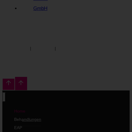
Impressum
|
Datenschutz
|
Hinweisgebersystem
Home
Behandlungen
EAP